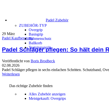
Padel Zubehör
ZUBEHÖR-TYP
Overgrip
29
März
Basisgrip
Padel Kaufberatung
Rahmenschutz
Ballkorb
Trainingsgerät
Padel Schläger pflegen: So hält dein 
Veröffentlicht von
Boris Brodbeck
02.08.2026
Padel Schläger pflegen in sechs einfachen Schritten. Schutzband, Ov
Weiterlesen
Das richtige Zubehör finden
Alles Zubehör anzeigen
Meistgekauft: Overgrips