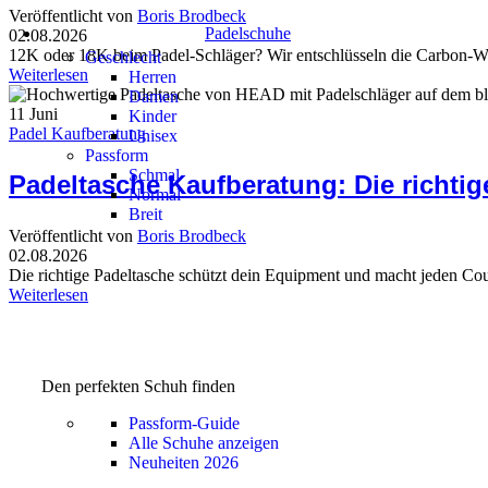
Veröffentlicht von
Boris Brodbeck
Padelschuhe
02.08.2026
12K oder 18K beim Padel-Schläger? Wir entschlüsseln die Carbon-Wert
Geschlecht
Weiterlesen
Herren
Damen
11
Juni
Kinder
Padel Kaufberatung
Unisex
Passform
Schmal
Padeltasche Kaufberatung: Die richti
Normal
Breit
Veröffentlicht von
Boris Brodbeck
02.08.2026
Die richtige Padeltasche schützt dein Equipment und macht jeden Co
Weiterlesen
Den perfekten Schuh finden
Passform-Guide
Alle Schuhe anzeigen
Neuheiten 2026