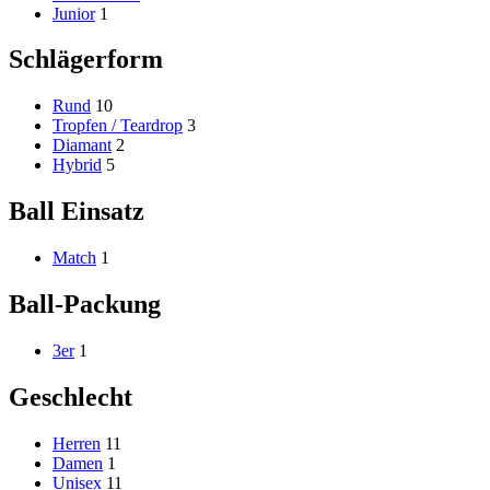
Junior
1
Schlägerform
Rund
10
Tropfen / Teardrop
3
Diamant
2
Hybrid
5
Ball Einsatz
Match
1
Ball-Packung
3er
1
Geschlecht
Herren
11
Damen
1
Unisex
11