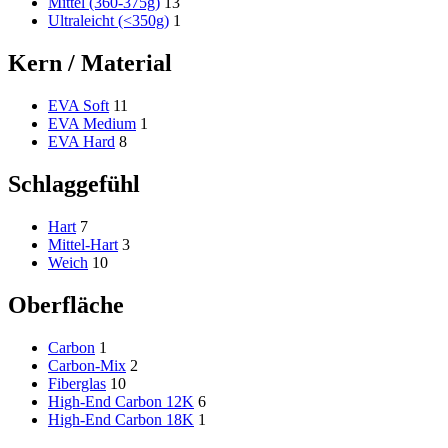
Mittel (360-375g)
13
Ultraleicht (<350g)
1
Kern / Material
EVA Soft
11
EVA Medium
1
EVA Hard
8
Schlaggefühl
Hart
7
Mittel-Hart
3
Weich
10
Oberfläche
Carbon
1
Carbon-Mix
2
Fiberglas
10
High-End Carbon 12K
6
High-End Carbon 18K
1