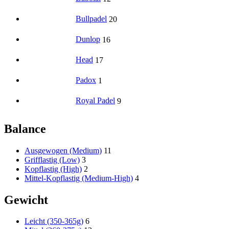
Bullpadel
20
Dunlop
16
Head
17
Padox
1
Royal Padel
9
Balance
Ausgewogen (Medium)
11
Grifflastig (Low)
3
Kopflastig (High)
2
Mittel-Kopflastig (Medium-High)
4
Gewicht
Leicht (350-365g)
6