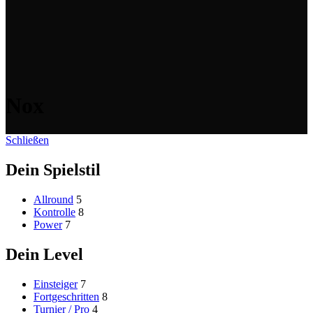
Nox
Schließen
Dein Spielstil
Allround
5
Kontrolle
8
Power
7
Dein Level
Einsteiger
7
Fortgeschritten
8
Turnier / Pro
4