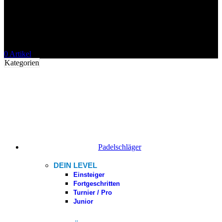
0
Artikel
Kategorien
Padelschläger
DEIN LEVEL
Einsteiger
Fortgeschritten
Turnier / Pro
Junior