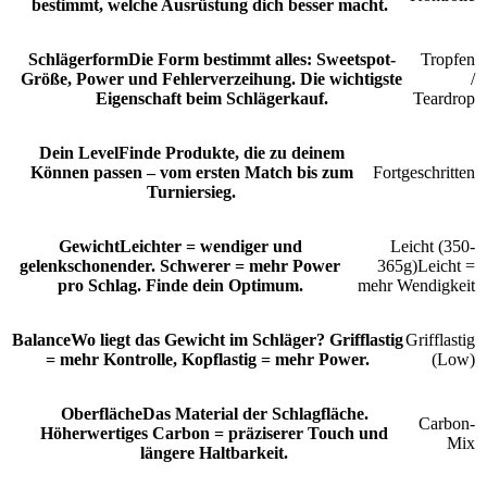
bestimmt, welche Ausrüstung dich besser macht.
Schlägerform
Die Form bestimmt alles: Sweetspot-
Tropfen
Größe, Power und Fehlerverzeihung. Die wichtigste
/
Eigenschaft beim Schlägerkauf.
Teardrop
Dein Level
Finde Produkte, die zu deinem
Können passen – vom ersten Match bis zum
Fortgeschritten
Turniersieg.
Gewicht
Leichter = wendiger und
Leicht (350-
gelenkschonender. Schwerer = mehr Power
365g)
Leicht =
pro Schlag. Finde dein Optimum.
mehr Wendigkeit
Balance
Wo liegt das Gewicht im Schläger? Grifflastig
Grifflastig
= mehr Kontrolle, Kopflastig = mehr Power.
(Low)
Oberfläche
Das Material der Schlagfläche.
Carbon-
Höherwertiges Carbon = präziserer Touch und
Mix
längere Haltbarkeit.