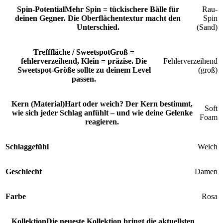
Spin-Potential
Mehr Spin = tückischere Bälle für
Rau-
deinen Gegner. Die Oberflächentextur macht den
Spin
Unterschied.
(Sand)
Trefffläche / Sweetspot
Groß =
fehlerverzeihend, Klein = präzise. Die
Fehlerverzeihend
Sweetspot-Größe sollte zu deinem Level
(groß)
passen.
Kern (Material)
Hart oder weich? Der Kern bestimmt,
Soft
wie sich jeder Schlag anfühlt – und wie deine Gelenke
Foam
reagieren.
Schlaggefühl
Weich
Geschlecht
Damen
Farbe
Rosa
Kollektion
Die neueste Kollektion bringt die aktuellsten