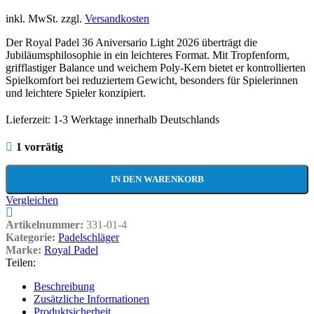
inkl. MwSt.
zzgl.
Versandkosten
Der Royal Padel 36 Aniversario Light 2026 überträgt die
Jubiläumsphilosophie in ein leichteres Format. Mit Tropfenform,
grifflastiger Balance und weichem Poly-Kern bietet er kontrollierten
Spielkomfort bei reduziertem Gewicht, besonders für Spielerinnen
und leichtere Spieler konzipiert.
Lieferzeit:
1-3 Werktage innerhalb Deutschlands
1 vorrätig
IN DEN WARENKORB
Vergleichen
Artikelnummer:
331-01-4
Kategorie:
Padelschläger
Marke:
Royal Padel
Teilen:
Beschreibung
Zusätzliche Informationen
Produktsicherheit