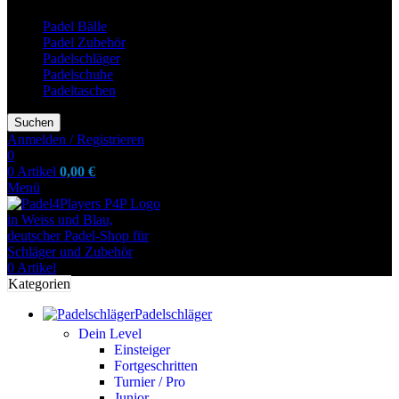
Padel Bälle
Padel Zubehör
Padelschläger
Padelschuhe
Padeltaschen
Suchen
Anmelden / Registrieren
0
0
Artikel
0,00
€
Menü
0
Artikel
Kategorien
Padelschläger
Dein Level
Einsteiger
Fortgeschritten
Turnier / Pro
Junior