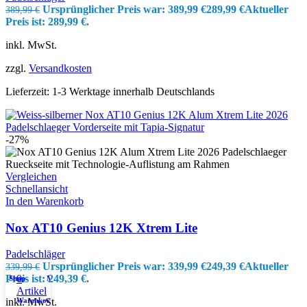
Ursprünglicher Preis war: 389,99 €
289,99
€
Aktueller
389,99
€
Preis ist: 289,99 €.
inkl. MwSt.
zzgl.
Versandkosten
Lieferzeit:
1-3 Werktage innerhalb Deutschlands
-27%
Vergleichen
Schnellansicht
In den Warenkorb
Nox AT10 Genius 12K Xtrem Lite
Padelschläger
Ursprünglicher Preis war: 339,99 €
249,39
€
Aktueller
339,99
€
0
Preis ist: 249,39 €.
Shop
Mein Konto
Artikel
Warenkorb
inkl. MwSt.