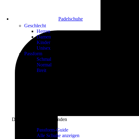
Padelschuhe
Geschlecht
Herren
Damen
Kinder
Unisex
Passform
Schmal
Normal
Breit
Den perfekten Schuh finden
Passform-Guide
Alle Schuhe anzeigen