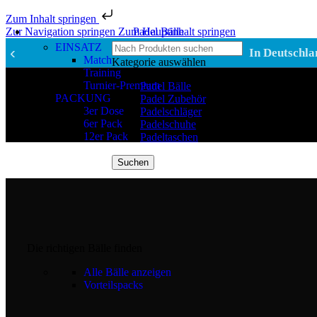
Zum Inhalt springen
Zur Navigation springen
Zum Hauptinhalt springen
Padel Bälle
EINSATZ
‹
In Deutschla
Match
Kategorie auswählen
Training
Turnier-Premium
Padel Bälle
PACKUNG
Padel Zubehör
3er Dose
Padelschläger
6er Pack
Padelschuhe
12er Pack
Padeltaschen
Suchen
Die richtigen Bälle finden
Alle Bälle anzeigen
Vorteilspacks