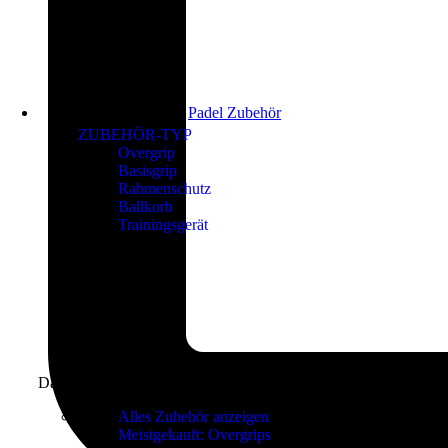
Padel Zubehör
ZUBEHÖR-TYP
Overgrip
Basisgrip
Rahmenschutz
Ballkorb
Trainingsgerät
Das richtige Zubehör finden
Alles Zubehör anzeigen
Meistgekauft: Overgrips