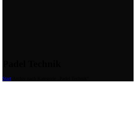
Padel Technik
Start
/
Archiv nach Kategorie „Padel Technik“