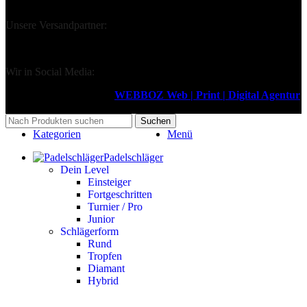
Unsere Versandpartner:
Wir in Social Media:
Design & Support durch
WEBBOZ Web | Print | Digital Agentur
2026
Suchen
Kategorien
Menü
Padelschläger
Dein Level
Einsteiger
Fortgeschritten
Turnier / Pro
Junior
Schlägerform
Rund
Tropfen
Diamant
Hybrid