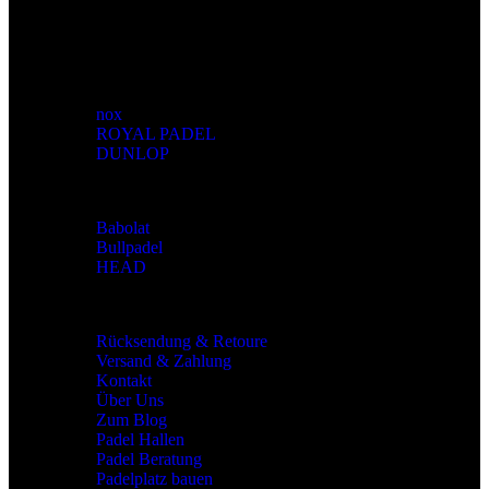
Wir versenden Europaweit.
Marken
nox
ROYAL PADEL
DUNLOP
Marken
Babolat
Bullpadel
HEAD
Allgemeines
Rücksendung & Retoure
Versand & Zahlung
Kontakt
Über Uns
Zum Blog
Padel Hallen
Padel Beratung
Padelplatz bauen