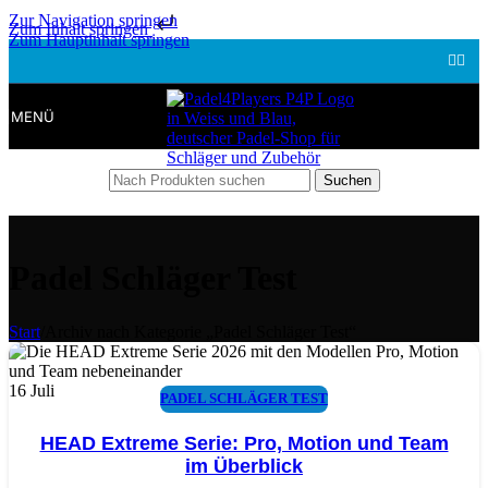
Zur Navigation springen
Zum Inhalt springen
Zum Hauptinhalt springen
MENÜ
Suchen
Padel Schläger Test
Start
/
Archiv nach Kategorie „Padel Schläger Test“
16
Juli
PADEL SCHLÄGER TEST
HEAD Extreme Serie: Pro, Motion und Team
im Überblick