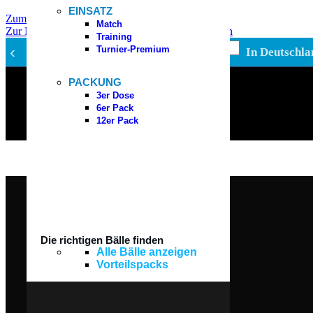
EINSATZ
Zum Inhalt springen
Match
Zur Navigation springen
Zum Hauptinhalt springen
Training
‹
Turnier-Premium
In Deutschla
Kategorie auswählen
PACKUNG
Padel Bälle
3er Dose
Padel Zubehör
6er Pack
Padelschläger
12er Pack
Padelschuhe
Padeltaschen
Suchen
Die richtigen Bälle finden
Alle Bälle anzeigen
Vorteilspacks