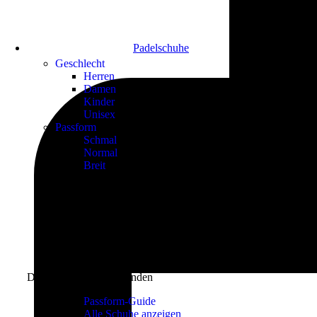
Padelschuhe
Geschlecht
Herren
Damen
Kinder
Unisex
Passform
Schmal
Normal
Breit
Den perfekten Schuh finden
Passform-Guide
Alle Schuhe anzeigen