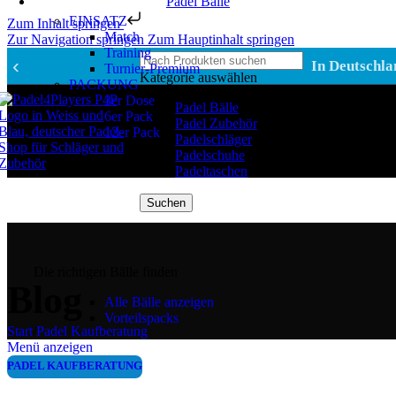
Padel Bälle
EINSATZ
Zum Inhalt springen
Match
Zur Navigation springen
Zum Hauptinhalt springen
Training
‹
In Deutschla
Turnier-Premium
Kategorie auswählen
PACKUNG
3er Dose
Padel Bälle
6er Pack
Padel Zubehör
12er Pack
Padelschläger
Padelschuhe
Padeltaschen
Suchen
Die richtigen Bälle finden
Blog
Alle Bälle anzeigen
Vorteilspacks
Start
/
Padel Kaufberatung
Menü anzeigen
PADEL KAUFBERATUNG