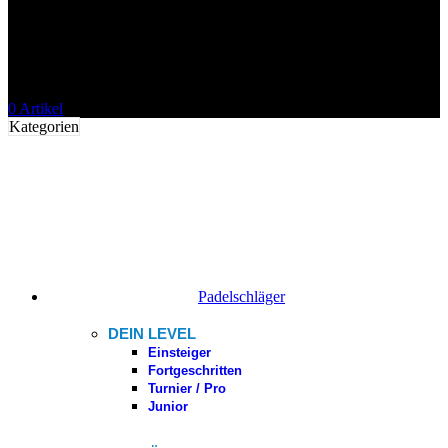
0
Artikel
Kategorien
Padelschläger
DEIN LEVEL
Einsteiger
Fortgeschritten
Turnier / Pro
Junior