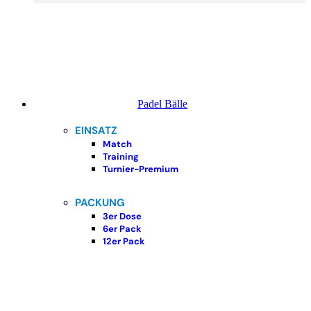
Padel Bälle
EINSATZ
Match
Training
Turnier-Premium
PACKUNG
3er Dose
6er Pack
12er Pack