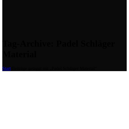
Tag-Archive: Padel Schläger
Material
Start
/
Beiträge getaggt mit „Padel Schläger Material“