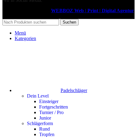
Wir in Social Media:
Design & Support durch
WEBBOZ Web | Print | Digital Agentur
2026
Suchen
Menü
Kategorien
Padelschläger
Dein Level
Einsteiger
Fortgeschritten
Turnier / Pro
Junior
Schlägerform
Rund
Tropfen