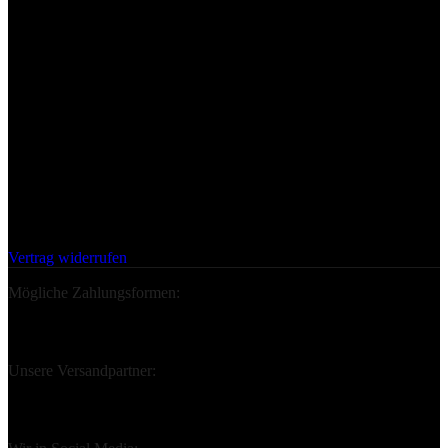
Einwilligungen widerrufen
Wir sind:
Deine Bestellung Widerrufen:
Vertrag widerrufen
Mögliche Zahlungsformen:
Unsere Versandpartner: