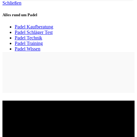
Schließen
Alles rund um Padel
Padel Kaufberatung
Padel Schläger Test
Padel Technik
Padel Training
Padel Wissen
Freier Versand
Ab 79 € Bestellwert in Deutschland.