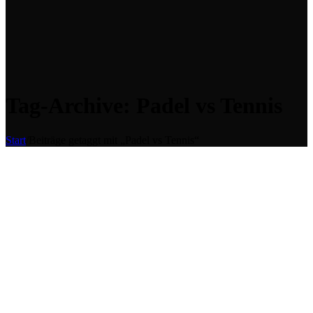
Tag-Archive: Padel vs Tennis
Start
/
Beiträge getaggt mit „Padel vs Tennis“