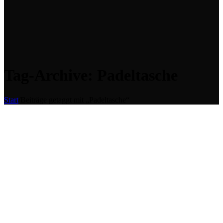
Tag-Archive: Padeltasche
Start
/
Beiträge getaggt mit „Padeltasche“