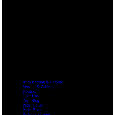
Support per Mail und Telefon.
Schnelle Zahlung
Alle gängigen Zahlungsmittel.
Europaweiter Versand
Wir versenden Europaweit.
Marken
Marken
Allgemeines
Rücksendung & Retoure
Versand & Zahlung
Kontakt
Über Uns
Zum Blog
Padel Hallen
Padel Beratung
Padelplatz bauen