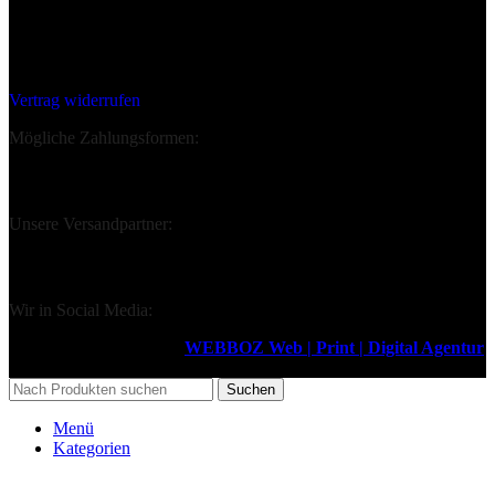
Deine Bestellung Widerrufen:
Vertrag widerrufen
Mögliche Zahlungsformen:
Unsere Versandpartner:
Wir in Social Media:
Design & Support durch
WEBBOZ Web | Print | Digital Agentur
2026
Suchen
Menü
Kategorien