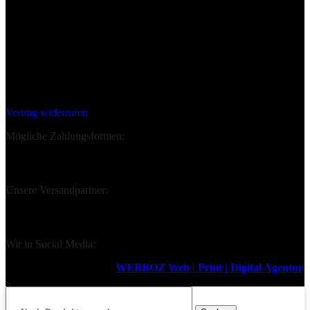
Deine Bestellung Widerrufen:
Vertrag widerrufen
Mögliche Zahlungsformen:
Unsere Versandpartner:
Wir in Social Media:
Design & Support durch
WEBBOZ Web | Print | Digital Agentur
2026