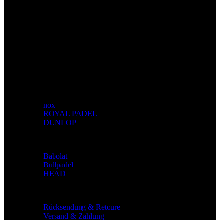
Alle gängigen Zahlungsmittel.
Europaweiter Versand
Wir versenden Europaweit.
Marken
nox
ROYAL PADEL
DUNLOP
Marken
Babolat
Bullpadel
HEAD
Allgemeines
Rücksendung & Retoure
Versand & Zahlung