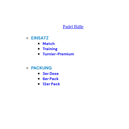
Padel Bälle
EINSATZ
Match
Training
Turnier-Premium
PACKUNG
3er Dose
6er Pack
12er Pack