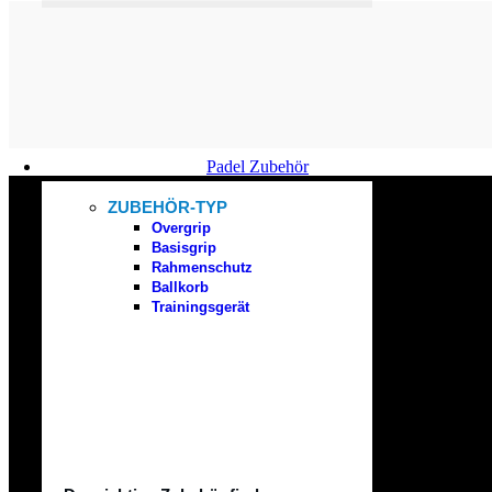
Padel Zubehör
ZUBEHÖR-TYP
Overgrip
Basisgrip
Freier Versand
Rahmenschutz
Ballkorb
Ab 79 € Bestellwert in Deutschland.
Trainingsgerät
Schneller Support
Support per Mail und Telefon.