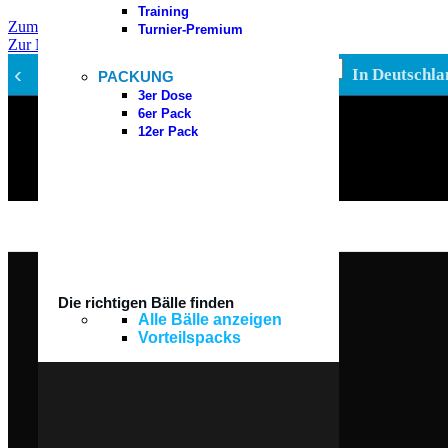
Training
Zum Inhalt springen
Turnier-Premium
Zur Navigation springen
Zum Hauptinhalt springen
‹
In Deutschla
PACKUNG
Kategorie auswählen
3er Dose
6er Pack
Padel Bälle
12er Pack
Padel Zubehör
Padelschläger
Padelschuhe
Padeltaschen
Suchen
Die richtigen Bälle finden
Alle Bälle anzeigen
Vorteilspacks