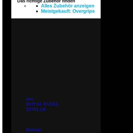
Das richtige Zubehör finden
Alles Zubehör anzeigen
Meistgekauft: Overgrips
Schnelle Zahlung
Alle gängigen Zahlungsmittel.
Europaweiter Versand
Wir versenden Europaweit.
Marken
nox
ROYAL PADEL
DUNLOP
Marken
Babolat