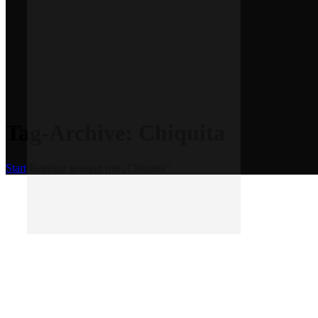
Tag-Archive: Chiquita
Start
/
Beiträge getaggt mit „Chiquita“