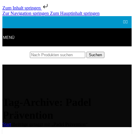
Zum Inhalt springen
Zur Navigation springen
Zum Hauptinhalt springen
MENÜ
Suchen
Tag-Archive: Padel
Prävention
Start
/
Beiträge getaggt mit „Padel Prävention“