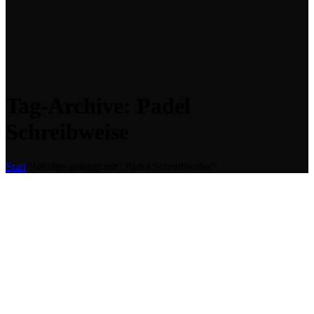
Tag-Archive: Padel
Schreibweise
Start
/
Beiträge getaggt mit „Padel Schreibweise“